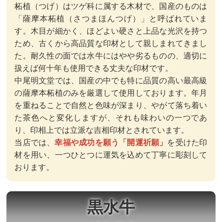
柘植（つげ）はツゲ科に属する木材で、国産のものは
「薩摩本柘植（さつまほんつげ）」と呼ばれていま
す。木目が細かく、ほどよい硬さと上品な光沢を持つ
ため、古くから高品質な印材として親しまれてきまし
た。耐久性の面では水牛にはやや劣るものの、適切に
扱えば何十年も使用できる丈夫な印材です。
中尾明文堂では、国産の中でも特に品質の高い最高級
の薩摩本柘植のみを厳選して使用しております。年月
を重ねることで自然と色味が深まり、やがて落ち着い
た茶色へと変化しますが、それも味わいの一つであ
り、印相上では立派な吉相印材とされています。
当店では、
幸福や成功を願う「開運祈願」
を受けた印
材を用い、一つひとつに運気を込めて丁寧に彫刻して
おります。
黒水牛