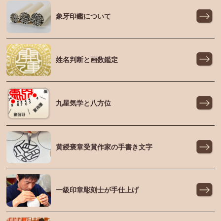
象牙印鑑について
姓名判断と画数鑑定
九星気学と八方位
黄綬褒章受賞作家の手書き文字
一級印章彫刻士が手仕上げ