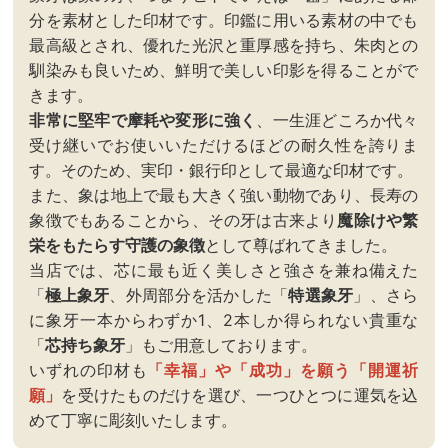
分を素材とした印材です。印鑑に用いる素材の中でも
最高級とされ、優れた光沢と重厚感を持ち、朱肉との
馴染みも良いため、鮮明で美しい印影を得ることがで
きます。
非常に堅牢で摩耗や変形に強く
、一生涯どころか代々
受け継いでお使いいただけるほどの耐久性を誇りま
す。そのため、実印・銀行印として最適な印材です。
また、象は地上で最も大きく強い動物であり、長寿の
象徴でもあることから、その牙は古来より
魔除けや繁
栄をもたらす守護の象徴
として尊ばれてきました。
当店では、芯に最も近く美しさと強さを兼ね備えた
「
極上象牙
、外周部分を活かした「
特選象牙
」、さら
に象牙一本からわずか1、2本しか得られない貴重な
「
芯持ち象牙
」もご用意しております。
いずれの印材も
「幸福」や「成功」を願う「開運祈
願」
を受けたものだけを選び、一つひとつに運気を込
めて丁寧に彫刻いたします。