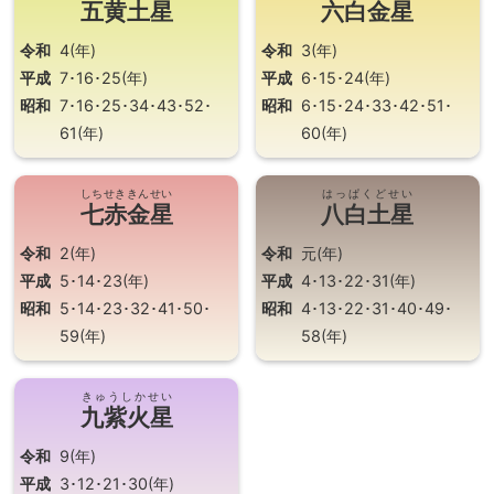
五黄土星
六白金星
令和
4(年)
令和
3(年)
平成
7･16･25(年)
平成
6･15･24(年)
昭和
7･16･25･34･43･52･
昭和
6･15･24･33･42･51･
61(年)
60(年)
しちせききんせい
はっぱくどせい
七赤金星
八白土星
令和
2(年)
令和
元(年)
平成
5･14･23(年)
平成
4･13･22･31(年)
昭和
5･14･23･32･41･50･
昭和
4･13･22･31･40･49･
59(年)
58(年)
きゅうしかせい
九紫火星
令和
9(年)
平成
3･12･21･30(年)