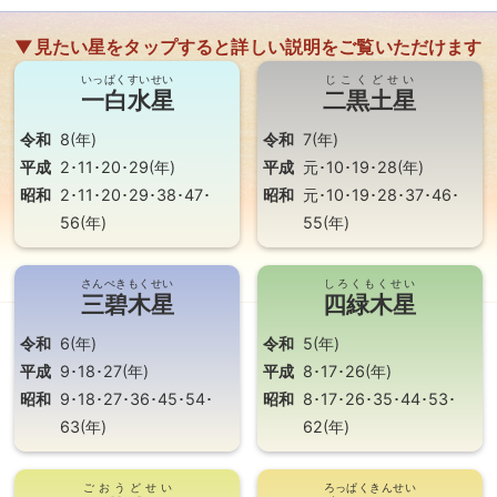
▼見たい星をタップすると詳しい説明をご覧いただけます
いっぱくすいせい
じこくどせい
一白水星
二黒土星
令和
8(年)
令和
7(年)
平成
2･11･20･29(年)
平成
元･10･19･28(年)
昭和
2･11･20･29･38･47･
昭和
元･10･19･28･37･46･
56(年)
55(年)
さんぺきもくせい
しろくもくせい
三碧木星
四緑木星
令和
6(年)
令和
5(年)
平成
9･18･27(年)
平成
8･17･26(年)
昭和
9･18･27･36･45･54･
昭和
8･17･26･35･44･53･
63(年)
62(年)
ごおうどせい
ろっぱくきんせい