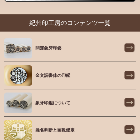
紀州印工房のコンテンツ一覧
開運象牙印鑑
金文調書体の印鑑
象牙印鑑について
姓名判断と画数鑑定