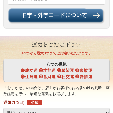
運気をご指定下さい
※1つから最大3つまでご指定いただけます。
八つの運気
❶成功運 ❷才能運 ❸希望運 ❹家族運
❺住居運 ❻蓄財運 ❼社交運 ❽愛情運
「おまかせ」の場合は、店主がお客様のお名前の姓名判断・画
数鑑定を行い、最適な運気をお選びします。
運気(1つ目)
必須