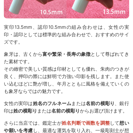
実印13.5mm、認印10.5mmの組み合わせは、女性の実
印・認印としては標準的な組み合わせで、おすすめのサイ
ズです。
象牙は、古くから
富や繁栄・長寿の象徴
として尊ばれてき
た素材です。
その緻密で美しい質感は印材としても優れ、朱肉のつきが
良く、押印の際には鮮明で力強い印影を残します。また使
い込むほどに艶が増し、年月とともに風格を備えていくの
も象牙ならではの魅力です。
女性の実印は
姓名のフルネーム
または
名前の横彫り
、銀行
印は
姓の横彫り
または
名前の横彫り
からお選び頂けます。
さらに当店では、鑑定士が
姓名判断で画数を調整
して
想い
や願いを考慮
し、最適な運気を取り入れ、一級彫刻士が想