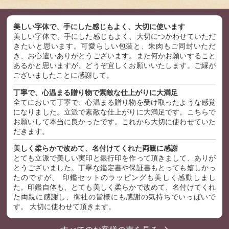
美しい字体で、手にした感じもよく、大切に使います
美しい字体で、手にした感じもよく、大切につかわせていただ
きたいと思います。可愛らしい包装と、朱肉もご同封いただ
き、お心遣いありがとうございます。また何かお願いすること
あるかと思いますが、どうぞ宜しくお願いいたします。ご縁が
ございましたことに感謝して。
丁寧で、心温まる贈り物で素敵な仕上がりに大満足
全てにおいて丁寧で、心温まる贈り物を受け取ったような感覚
になりました。立派で素敵な仕上がりに大満足です。こちらで
お願いして本当に良かったです。これから大切に使わせていた
だきます。
美しく柔らかで改めて、名付けてくれた両親に感謝
とても立派で美しい実印と銀行印を作って頂きまして、ありが
とうございました。丁寧な鑑定書や保証書もとっても嬉しかっ
たのですが、 印鑑セットのラッピングも美しく感動しまし
た。印鑑自体も、とても美しく柔らかで改めて、名付けてくれ
た両親に感謝し、御社の皆様にも感謝の気持ちでいっぱいで
す。 大切に使わせて頂きます。