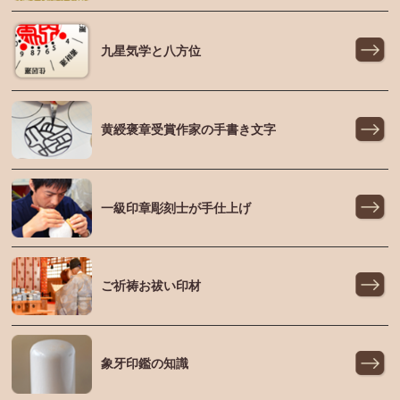
九星気学と八方位
黄綬褒章受賞作家の手書き文字
一級印章彫刻士が手仕上げ
ご祈祷お祓い印材
象牙印鑑の知識