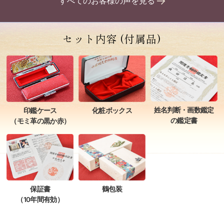
すべてのお客様の声を見る
セット内容
(付属品)
姓名判断・画数鑑定
印鑑ケース
化粧ボックス
の鑑定書
（モミ革の黒か赤）
保証書
鶴包装
（10年間有効）