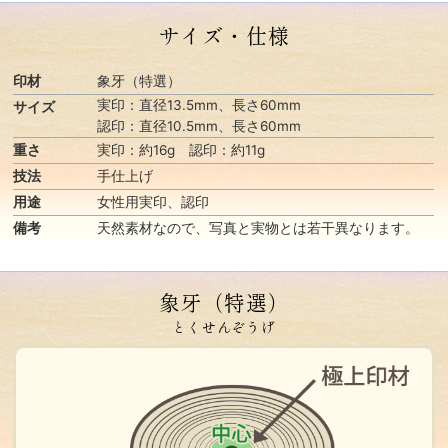
サイズ・仕様
印材
象牙（特選）
実印：直径13.5mm、長さ60mm
サイズ
認印：直径10.5mm、長さ60mm
重さ
実印：約16g 認印：約11g
技法
手仕上げ
用途
女性用実印、認印
備考
天然素材なので、写真と実物とは若干異なります。
象牙（特選）
とくせんぞうげ