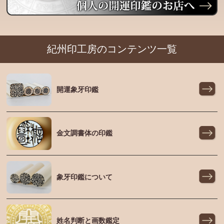
紀州印工房のコンテンツ一覧
開運象牙印鑑
金文調書体の印鑑
象牙印鑑について
姓名判断と画数鑑定