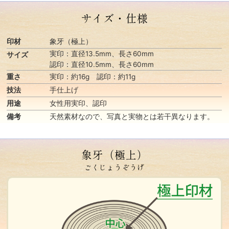
サイズ・仕様
印材
象牙（極上）
実印：直径13.5mm、長さ60mm
サイズ
認印：直径10.5mm、長さ60mm
重さ
実印：約16g 認印：約11g
技法
手仕上げ
用途
女性用実印、認印
備考
天然素材なので、写真と実物とは若干異なります。
象牙（極上）
ごくじょうぞうげ