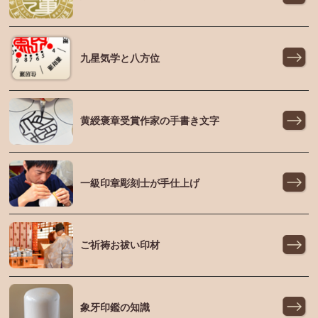
九星気学と八方位
黄綬褒章受賞作家の手書き文字
一級印章彫刻士が手仕上げ
ご祈祷お祓い印材
象牙印鑑の知識