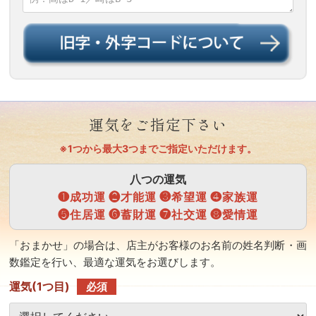
運気をご指定下さい
※1つから最大3つまでご指定いただけます。
八つの運気
❶成功運 ❷才能運 ❸希望運 ❹家族運
❺住居運 ❻蓄財運 ❼社交運 ❽愛情運
「おまかせ」の場合は、店主がお客様のお名前の姓名判断・画
数鑑定を行い、最適な運気をお選びします。
運気(1つ目)
必須