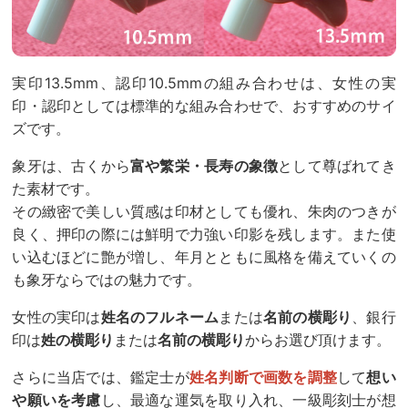
実印13.5mm、認印10.5mmの組み合わせは、女性の実
印・認印としては標準的な組み合わせで、おすすめのサイ
ズです。
象牙は、古くから
富や繁栄・長寿の象徴
として尊ばれてき
た素材です。
その緻密で美しい質感は印材としても優れ、朱肉のつきが
良く、押印の際には鮮明で力強い印影を残します。また使
い込むほどに艶が増し、年月とともに風格を備えていくの
も象牙ならではの魅力です。
女性の実印は
姓名のフルネーム
または
名前の横彫り
、銀行
印は
姓の横彫り
または
名前の横彫り
からお選び頂けます。
さらに当店では、鑑定士が
姓名判断で画数を調整
して
想い
や願いを考慮
し、最適な運気を取り入れ、一級彫刻士が想