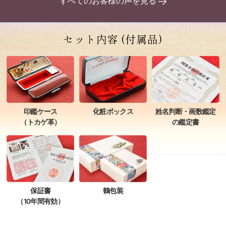
すべてのお客様の声を見る
セット内容
(付属品)
姓名判断・画数鑑定
印鑑ケース
化粧ボックス
の鑑定書
（トカゲ革）
保証書
鶴包装
（10年間有効）