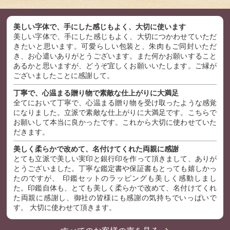
美しい字体で、手にした感じもよく、大切に使います
美しい字体で、手にした感じもよく、大切につかわせていただ
きたいと思います。可愛らしい包装と、朱肉もご同封いただ
き、お心遣いありがとうございます。また何かお願いすること
あるかと思いますが、どうぞ宜しくお願いいたします。ご縁が
ございましたことに感謝して。
丁寧で、心温まる贈り物で素敵な仕上がりに大満足
全てにおいて丁寧で、心温まる贈り物を受け取ったような感覚
になりました。立派で素敵な仕上がりに大満足です。こちらで
お願いして本当に良かったです。これから大切に使わせていた
だきます。
美しく柔らかで改めて、名付けてくれた両親に感謝
とても立派で美しい実印と銀行印を作って頂きまして、ありが
とうございました。丁寧な鑑定書や保証書もとっても嬉しかっ
たのですが、 印鑑セットのラッピングも美しく感動しまし
た。印鑑自体も、とても美しく柔らかで改めて、名付けてくれ
た両親に感謝し、御社の皆様にも感謝の気持ちでいっぱいで
す。 大切に使わせて頂きます。