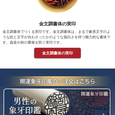
金文調書体の実印
金文調書体でつくる実印です。金文調書体は、まるで象形文字のよ
うな絵と文字が合わさったかのような面白さを持つ魅力的な書体で
す。偽造や姓の重複を防ぐ実印です。
金文調書体の実印