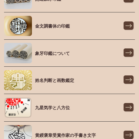
金文調書体の印鑑
象牙印鑑について
姓名判断と画数鑑定
九星気学と八方位
黄綬褒章受賞作家の手書き文字