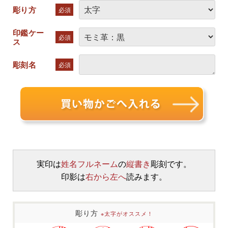
彫り方
必須
印鑑ケー
必須
ス
彫刻名
必須
実印は
姓名フルネーム
の
縦書き
彫刻です。
印影は
右から左へ
読みます。
彫り方
※太字がオススメ！