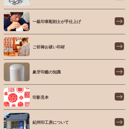
一級印章彫刻士が手仕上げ
ご祈祷お祓い印材
象牙印鑑の知識
印影見本
紀州印工房について