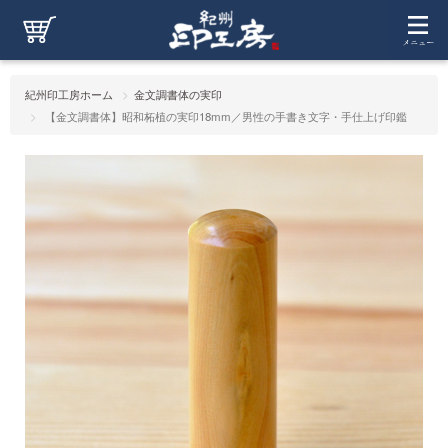
紀州印工房ホーム
金文調書体の実印
【金文調書体】昭和柘植の実印18mm／男性の手書き文字・手仕上げ印鑑
【金文調書体】昭和柘植の実印18mm／男性の手書き文字・手
仕上げ印鑑