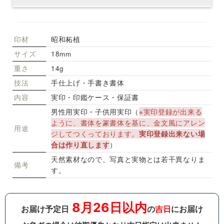
印材
昭和柘植
サイズ
18mm
重さ
14g
技法
手仕上げ・手書き書体
内容
実印・印鑑ケース・保証書
男性用実印・子供用実印（
※実印登録が出来る
ように、書体を篆書体を基に、金文風にアレン
用途
ジしてつくっております。
実印登録出来ない場
合は作り直します
）
天然素材なので、写真と実物とは若干異なりま
備考
す。
8月26日以内
お届け予定日
の
吉日
にお届け