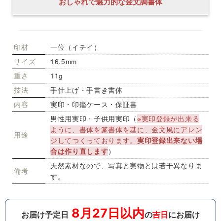
おしゃれで魅力的な金文調書体
印材
一位（イチイ）
サイズ
16.5mm
重さ
11g
技法
手仕上げ・手書き書体
内容
実印・印鑑ケース・保証書
男性用実印・子供用実印（
※実印登録が出来る
ように、書体を篆書体を基に、金文風にアレン
用途
ジしてつくっております。
実印登録出来ない場
合は作り直します
）
天然素材なので、写真と実物とは若干異なりま
備考
す。
8月27日以内
お届け予定日
の
吉日
にお届け