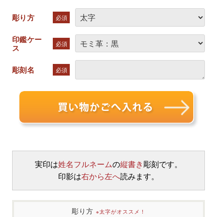
彫り方
必須
印鑑ケー
必須
ス
彫刻名
必須
実印は
姓名フルネーム
の
縦書き
彫刻です。
印影は
右から左へ
読みます。
彫り方
※太字がオススメ！