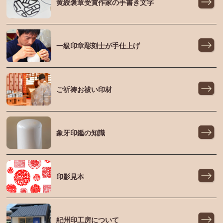
黄綬褒章受賞作家の手書き文字
一級印章彫刻士が手仕上げ
ご祈祷お祓い印材
象牙印鑑の知識
印影見本
紀州印工房について