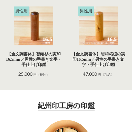
男性用
男性用
【金文調書体】智頭杉の実印
【金文調書体】昭和柘植の実
16.5mm／男性の手書き文字・
印16.5mm／男性の手書き文
手仕上げ印鑑
字・手仕上げ印鑑
25,000
47,000
円（税込）
円（税込）
紀州印工房の印鑑