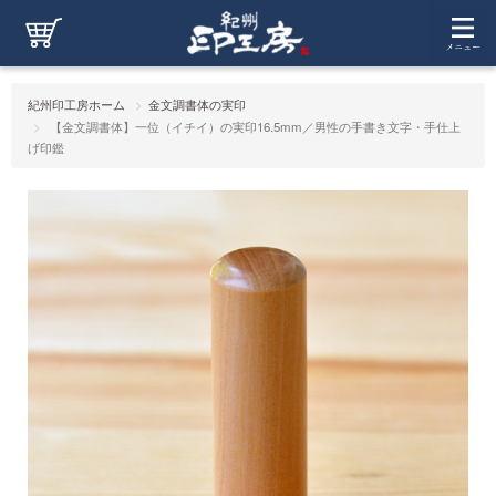
紀州印工房ホーム
金文調書体の実印
【金文調書体】一位（イチイ）の実印16.5mm／男性の手書き文字・手仕上
げ印鑑
【金文調書体】一位（イチイ）の実印16.5mm／男性の手書き
文字・手仕上げ印鑑