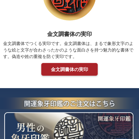
金文調書体の実印
金文調書体でつくる実印です。金文調書体は、まるで象形文字のよ
うな絵と文字が合わさったかのような面白さを持つ魅力的な書体で
す。偽造や姓の重複を防ぐ実印です。
金文調書体の実印