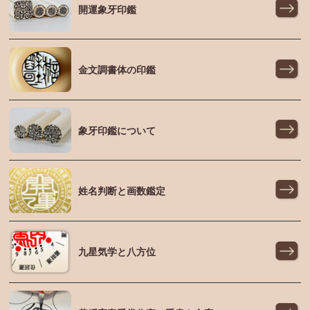
開運象牙印鑑
金文調書体の印鑑
象牙印鑑について
姓名判断と画数鑑定
九星気学と八方位