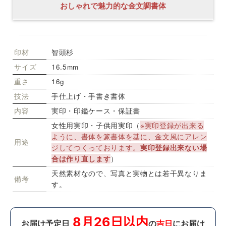
おしゃれで魅力的な金文調書体
印材
智頭杉
サイズ
16.5mm
重さ
16g
技法
手仕上げ・手書き書体
内容
実印・印鑑ケース・保証書
女性用実印・子供用実印（
※実印登録が出来る
ように、書体を篆書体を基に、金文風にアレン
用途
ジしてつくっております。
実印登録出来ない場
合は作り直します
）
天然素材なので、写真と実物とは若干異なりま
備考
す。
8月26日以内
お届け予定日
の
吉日
にお届け