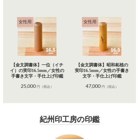
女性用
女性用
【金文調書体】一位（イチ
【金文調書体】昭和柘植の
イ）の実印16.5mm／女性の
実印16.5mm／女性の手書き
手書き文字・手仕上げ印鑑
文字・手仕上げ印鑑
25,000
47,000
円（税込）
円（税込）
紀州印工房の印鑑