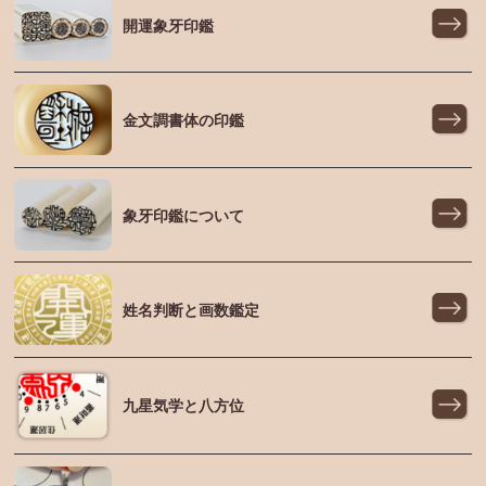
開運象牙印鑑
金文調書体の印鑑
象牙印鑑について
姓名判断と画数鑑定
九星気学と八方位