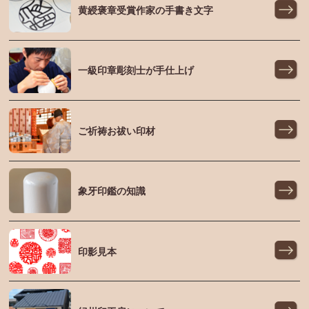
黄綬褒章受賞作家の手書き文字
一級印章彫刻士が手仕上げ
ご祈祷お祓い印材
象牙印鑑の知識
印影見本