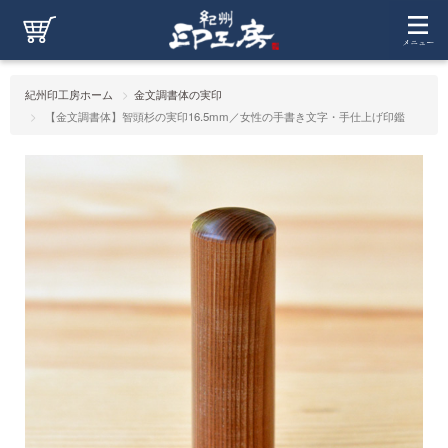
紀州印工房ホーム
金文調書体の実印
【金文調書体】智頭杉の実印16.5mm／女性の手書き文字・手仕上げ印鑑
【金文調書体】智頭杉の実印16.5mm／女性の手書き文字・手
仕上げ印鑑