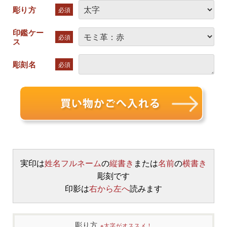
彫り方
必須
印鑑ケー
必須
ス
彫刻名
必須
実印は
姓名フルネーム
の
縦書き
または
名前
の
横書き
彫刻です
印影は
右から左へ
読みます
彫り方
※太字がオススメ！