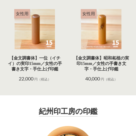
女性用
女性用
【金文調書体】一位（イチ
【金文調書体】昭和柘植の実
イ）の実印15mm／女性の手
印15mm／女性の手書き文
書き文字・手仕上げ印鑑
字・手仕上げ印鑑
22,000
40,000
円（税込）
円（税込）
紀州印工房の印鑑