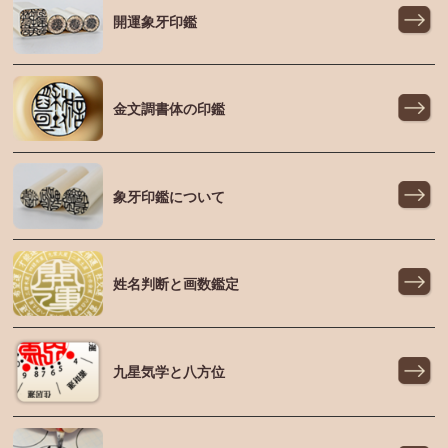
開運象牙印鑑
金文調書体の印鑑
象牙印鑑について
姓名判断と画数鑑定
九星気学と八方位