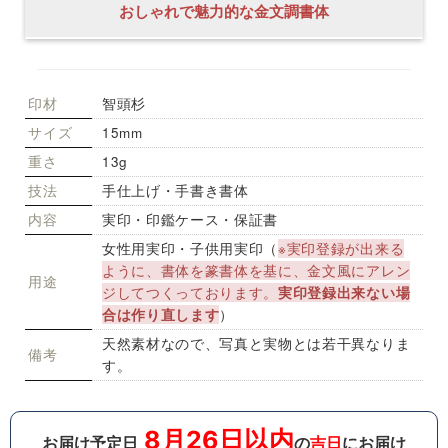
おしゃれで魅力的な金文調書体
印材
智頭杉
サイズ
15mm
重さ
13g
技法
手仕上げ・手書き書体
内容
実印・印鑑ケース・保証書
女性用実印・子供用実印（
※実印登録が出来る
ように、書体を篆書体を基に、金文風にアレン
用途
ジしてつくっております。
実印登録出来ない場
合は作り直します
）
天然素材なので、写真と実物とは若干異なりま
備考
す。
8月26日以内
お届け予定日
の
吉日
にお届け