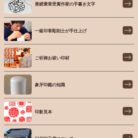
黄綬褒章受賞作家の手書き文字
一級印章彫刻士が手仕上げ
ご祈祷お祓い印材
象牙印鑑の知識
印影見本