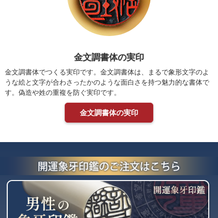
金文調書体の実印
金文調書体でつくる実印です。金文調書体は、まるで象形文字のよ
うな絵と文字が合わさったかのような面白さを持つ魅力的な書体で
す。偽造や姓の重複を防ぐ実印です。
金文調書体の実印