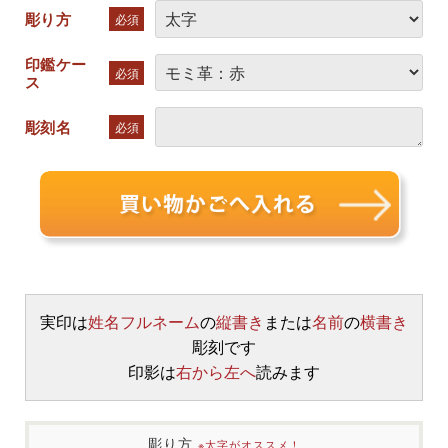
彫り方
必須
印鑑ケー
必須
ス
彫刻名
必須
実印は
姓名フルネーム
の
縦書き
または
名前
の
横書き
彫刻です
印影は
右から左へ
読みます
彫り方
※太字がオススメ！