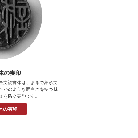
体の実印
金文調書体は、まるで象形文
たかのような面白さを持つ魅
複を防ぐ実印です。
体の実印