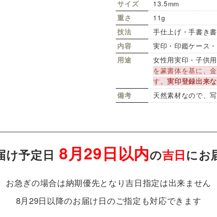
サイズ
13.5mm
重さ
11g
技法
手仕上げ・手書き
内容
実印・印鑑ケース
用途
女性用実印・子供
を篆書体を基に、
す。
実印登録出来
備考
天然素材なので、
8月29日以内
届け予定日
の
吉日
にお
お急ぎの場合は納期優先となり吉日指定は出来ません
8月29日以降のお届け日のご指定も対応できます