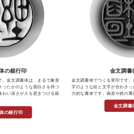
体の銀行印
金文調書
す。金文調書体は、まるで象形
金文調書体でつくる実印です。
さったかのような面白さを持つ
字のような絵と文字が合わさっ
味わい深さが人を惹きつける銀
力的な書体です。偽造や姓の重
金文調書
体の銀行印