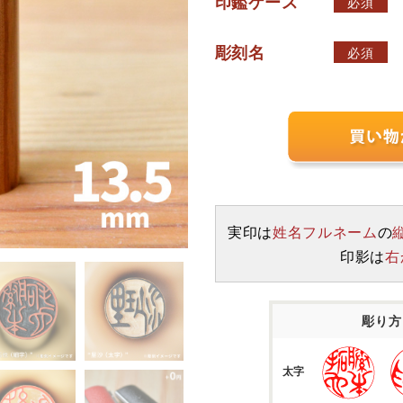
印鑑ケース
必須
彫刻名
必須
実印は
姓名フルネーム
の
印影は
右
彫り
太字