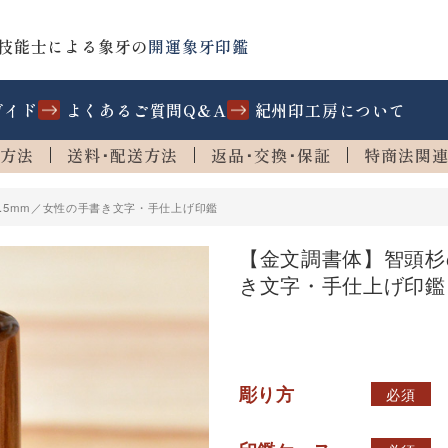
技能士による象牙の
開運象牙印鑑
ガイド
よくあるご質問Q&A
紀州印工房について
方法
送料･配送方法
返品･交換･保証
特商法関
.5mm／女性の手書き文字・手仕上げ印鑑
m／女性の手書き文字・手仕上げ
【金文調書体】智頭杉の
き文字・手仕上げ印鑑
彫り方
必須