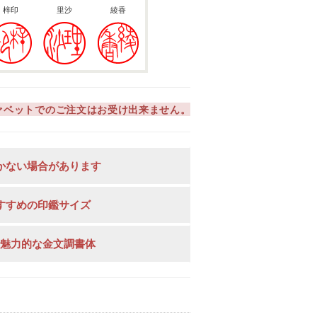
梓印
里沙
綾香
ァベットでのご注文はお受け出来ません。
かない場合があります
すすめの印鑑サイズ
で魅力的な金文調書体