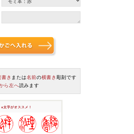
縦書き
または
名前
の
横書き
彫刻です
から左へ
読みます
方
※太字がオススメ！