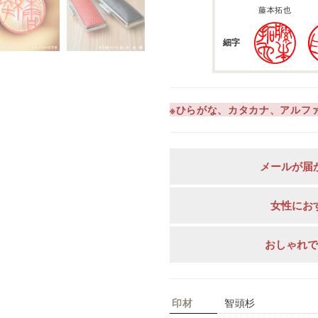
藤本拓也
細字
※ひらがな、カタカナ、アルフ
メールが届
女性にお
おしゃれ
印材
智頭杉