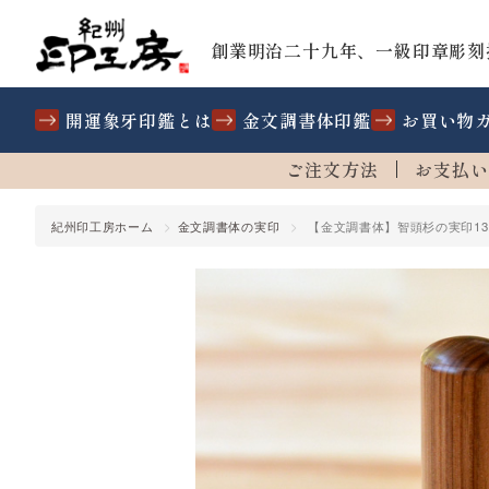
創業明治二十九年、一級印章彫刻
開運象牙印鑑とは
金文調書体印鑑
お買い物
ご注文方法
お支払い
紀州印工房ホーム
金文調書体の実印
【金文調書体】智頭杉の実印13
【金文調書体】智頭杉の認め印13.5m
印鑑