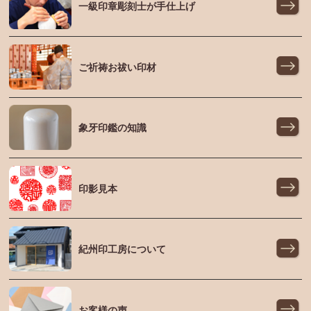
一級印章彫刻士が手仕上げ
ご祈祷お祓い印材
象牙印鑑の知識
印影見本
紀州印工房について
お客様の声