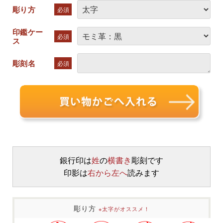
彫り方
必須
印鑑ケー
必須
ス
彫刻名
必須
銀行印は
姓
の
横書き
彫刻です
印影は
右から左へ
読みます
彫り方
※太字がオススメ！