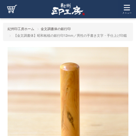
紀州印工房ホーム
金文調書体の銀行印
【金文調書体】昭和柘植の銀行印12mm／男性の手書き文字・手仕上げ印鑑