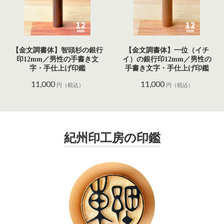
【金文調書体】智頭杉の銀行
【金文調書体】一位（イチ
印12mm／男性の手書き文
イ）の銀行印12mm／男性の
字・手仕上げ印鑑
手書き文字・手仕上げ印鑑
11,000
11,000
円（税込）
円（税込）
紀州印工房の印鑑