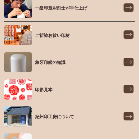
一級印章彫刻士が手仕上げ
ご祈祷お祓い印材
象牙印鑑の知識
印影見本
紀州印工房について