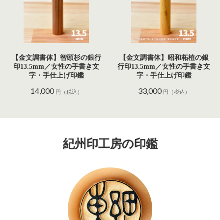
【金文調書体】智頭杉の銀行
【金文調書体】昭和柘植の銀
印13.5mm／女性の手書き文
行印13.5mm／女性の手書き文
字・手仕上げ印鑑
字・手仕上げ印鑑
14,000
33,000
円（税込）
円（税込）
紀州印工房の印鑑