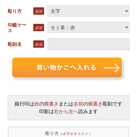
彫り方
必須
印鑑ケー
必須
ス
彫刻名
必須
銀行印は
姓
の
横書き
または
名前
の
横書き
彫刻です
印影は
右から左へ
読みます
彫り方
※太字がオススメ！