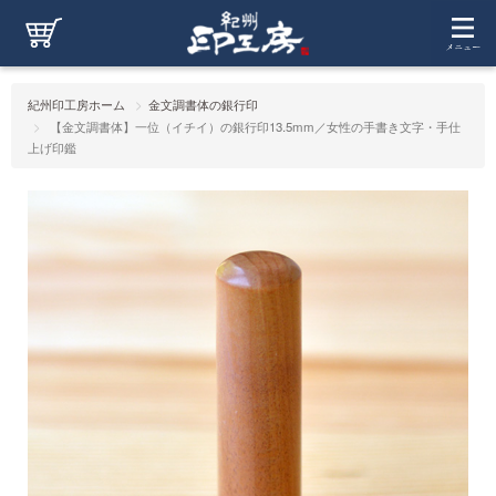
紀州印工房ホーム
金文調書体の銀行印
【金文調書体】一位（イチイ）の銀行印13.5mm／女性の手書き文字・手仕
上げ印鑑