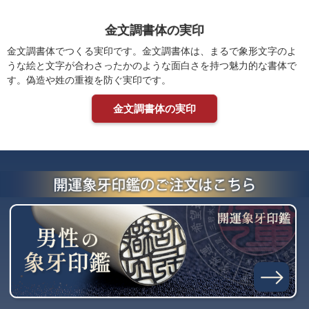
金文調書体の実印
金文調書体でつくる実印です。金文調書体は、まるで象形文字のよ
うな絵と文字が合わさったかのような面白さを持つ魅力的な書体で
す。偽造や姓の重複を防ぐ実印です。
金文調書体の実印