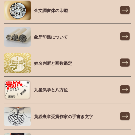
金文調書体の印鑑
象牙印鑑について
姓名判断と画数鑑定
九星気学と八方位
黄綬褒章受賞作家の手書き文字