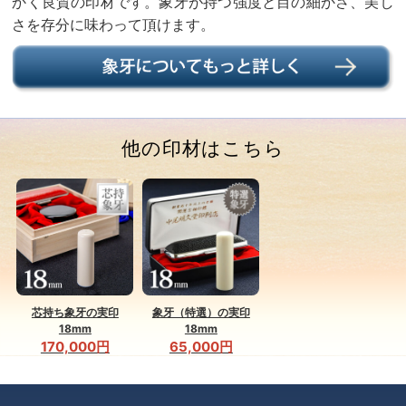
かく良質の印材です。象牙が持つ強度と目の細かさ、美し
さを存分に味わって頂けます。
他の印材はこちら
芯持ち象牙の実印
象牙（特選）の実印
18mm
18mm
170,000円
65,000円