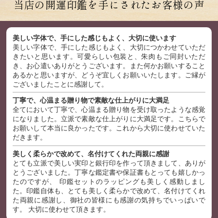
当店の開運印鑑を手にされた
お客様の声
美しい字体で、手にした感じもよく、大切に使います
美しい字体で、手にした感じもよく、大切につかわせていただ
きたいと思います。可愛らしい包装と、朱肉もご同封いただ
き、お心遣いありがとうございます。また何かお願いすること
あるかと思いますが、どうぞ宜しくお願いいたします。ご縁が
ございましたことに感謝して。
丁寧で、心温まる贈り物で素敵な仕上がりに大満足
全てにおいて丁寧で、心温まる贈り物を受け取ったような感覚
になりました。立派で素敵な仕上がりに大満足です。こちらで
お願いして本当に良かったです。これから大切に使わせていた
だきます。
美しく柔らかで改めて、名付けてくれた両親に感謝
とても立派で美しい実印と銀行印を作って頂きまして、ありが
とうございました。丁寧な鑑定書や保証書もとっても嬉しかっ
たのですが、 印鑑セットのラッピングも美しく感動しまし
た。印鑑自体も、とても美しく柔らかで改めて、名付けてくれ
た両親に感謝し、御社の皆様にも感謝の気持ちでいっぱいで
す。 大切に使わせて頂きます。