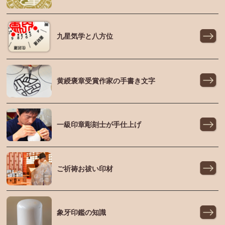
九星気学と八方位
黄綬褒章受賞作家の手書き文字
一級印章彫刻士が手仕上げ
ご祈祷お祓い印材
象牙印鑑の知識