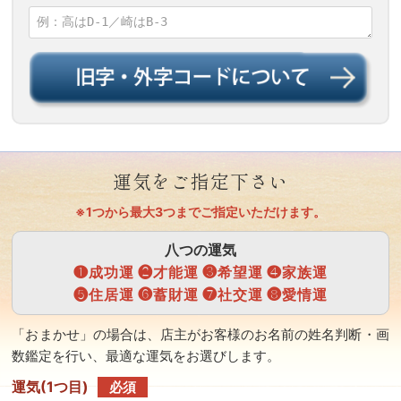
運気をご指定下さい
※1つから最大3つまでご指定いただけます。
八つの運気
❶成功運 ❷才能運 ❸希望運 ❹家族運
❺住居運 ❻蓄財運 ❼社交運 ❽愛情運
「おまかせ」の場合は、店主がお客様のお名前の姓名判断・画
数鑑定を行い、最適な運気をお選びします。
運気(1つ目)
必須