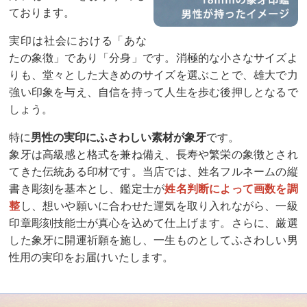
ております。
実印は社会における「あな
たの象徴」であり「分身」です。消極的な小さなサイズよ
りも、堂々とした大きめのサイズを選ぶことで、雄大で力
強い印象を与え、自信を持って人生を歩む後押しとなるで
しょう。
特に
男性の実印にふさわしい素材が象牙
です。
象牙は高級感と格式を兼ね備え、長寿や繁栄の象徴とされ
てきた伝統ある印材です。当店では、姓名フルネームの縦
書き彫刻を基本とし、鑑定士が
姓名判断によって画数を調
整
し、想いや願いに合わせた運気を取り入れながら、一級
印章彫刻技能士が真心を込めて仕上げます。さらに、厳選
した象牙に開運祈願を施し、一生ものとしてふさわしい男
性用の実印をお届けいたします。