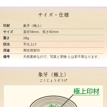
サイズ・仕様
印材
象牙（極上）
サイズ
直径18mm、長さ60mm
重さ
28g
技法
手仕上げ
用途
男性用実印
備考
天然素材なので、写真と実物 とは若干異なります。
象牙（極上）
ごくじょうぞうげ