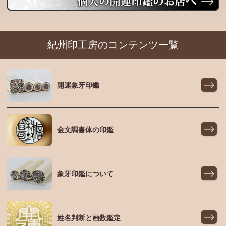
紀州印工房のコンテンツ一覧
開運象牙印鑑
金文調書体の印鑑
象牙印鑑について
姓名判断と画数鑑定