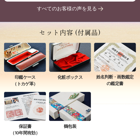
すべてのお客様の声を見る
セット内容
(付属品)
姓名判断・画数鑑定
印鑑ケース
化粧ボックス
の鑑定書
（トカゲ革）
保証書
鶴包装
（10年間有効）