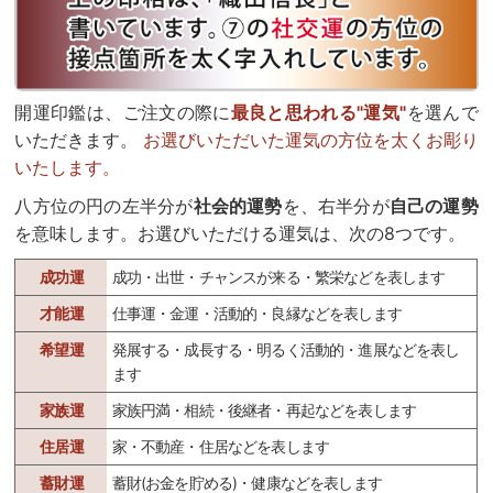
開運印鑑は、ご注文の際に
最良と思われる"運気"
を選んで
いただきます。
お選びいただいた運気の方位を太くお彫り
いたします。
八方位の円の左半分が
社会的運勢
を、右半分が
自己の運勢
を意味します。お選びいただける運気は、次の8つです。
成功運
成功・出世・チャンスが来る・繁栄などを表します
才能運
仕事運・金運・活動的・良縁などを表します
希望運
発展する・成長する・明るく活動的・進展などを表し
ます
家族運
家族円満・相続・後継者・再起などを表します
住居運
家・不動産・住居などを表します
蓄財運
蓄財(お金を貯める)・健康などを表します