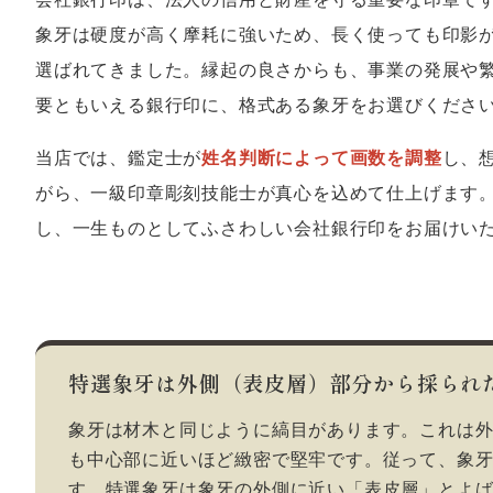
象牙は硬度が高く摩耗に強いため、長く使っても印影
選ばれてきました。縁起の良さからも、事業の発展や
要ともいえる銀行印に、格式ある象牙をお選びくださ
当店では、鑑定士が
姓名判断によって画数を調整
し、
がら、一級印章彫刻技能士が真心を込めて仕上げます
し、一生ものとしてふさわしい会社銀行印をお届けい
特選象牙は外側（表皮層）部分から採られ
象牙は材木と同じように縞目があります。これは
も中心部に近いほど緻密で堅牢です。従って、象
す。特選象牙は象牙の外側に近い「表皮層」とよ