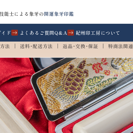
技能士による象牙の
開運象牙印鑑
ガイド
よくあるご質問Q&A
紀州印工房について
方法
送料･配送方法
返品･交換･保証
特商法関