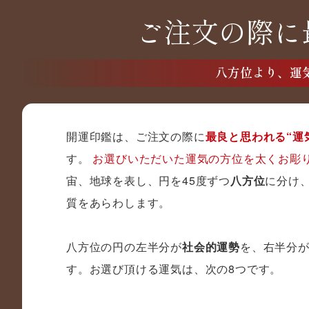
ご注文の際に
八方位より、運
開運印鑑は、ご注文の際に
最良と思われる“運
す。
お選びいただいた運気の方位を太くお彫
宙、地球を表し、円を45度ずつ
八方位
に分け
質をあらわします。
八方位の円の左半分が
社会的運勢
を、右半分
す。お選び頂ける運気は、次の8つです。