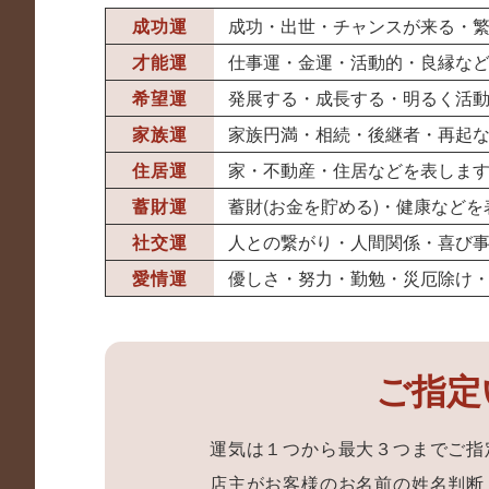
成功運
成功・出世・チャンスが来る・
才能運
仕事運・金運・活動的・良縁な
希望運
発展する・成長する・明るく活
家族運
家族円満・相続・後継者・再起
住居運
家・不動産・住居などを表しま
蓄財運
蓄財(お金を貯める)・健康などを
社交運
人との繋がり・人間関係・喜び
愛情運
優しさ・努力・勤勉・災厄除け
ご指定
運気は１つから最大３つまでご指
店主がお客様のお名前の姓名判断