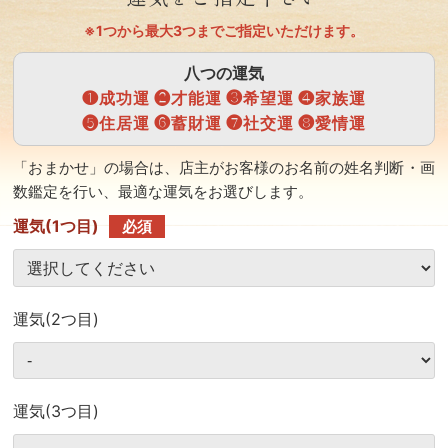
※1つから最大3つまでご指定いただけます。
八つの運気
❶成功運 ❷才能運 ❸希望運 ❹家族運
❺住居運 ❻蓄財運 ❼社交運 ❽愛情運
「おまかせ」の場合は、店主がお客様のお名前の姓名判断・画
数鑑定を行い、最適な運気をお選びします。
運気(1つ目)
必須
運気(2つ目)
運気(3つ目)