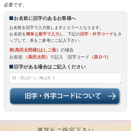
必要です。
お名前に旧字のあるお客様へ
お名前を旧字で入力致しますとエラーとなります。
お名前を
簡単な新字で入力
し、下記の
旧字・外字コード
をタ
ップして、表をご参考にご記入下さい。
例:髙田太郎様(はしご高）
の場合
お名前
（高田太郎）
で記入 旧字コード
（高 D-1）
旧字がある場合はご記入ください
運気をご指定下さい