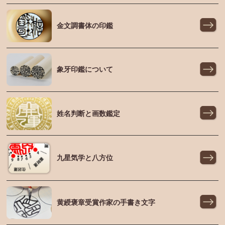
金文調書体の印鑑
象牙印鑑について
姓名判断と画数鑑定
九星気学と八方位
黄綬褒章受賞作家の手書き文字