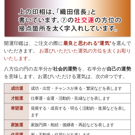
開運印鑑は、ご注文の際に
最良と思われる"運気"
を選んで
いただきます。
お選びいただいた運気の方位を太くお彫り
いたします。
八方位の円の左半分が
社会的運勢
を、右半分が
自己の運勢
を意味します。お選びいただける運気は、次の8つです。
成功運
成功・出世・チャンスが来る・繁栄などを表します
才能運
仕事運・金運・活動的・良縁などを表します
希望運
発展する・成長する・明るく活動的・進展などを表し
ます
家族運
家族円満・相続・後継者・再起などを表します
住居運
家・不動産・住居などを表します