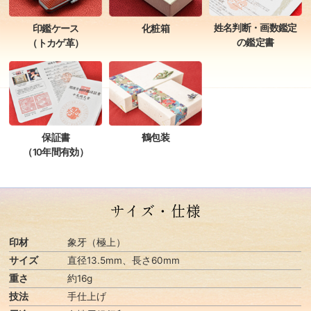
姓名判断・画数鑑定
印鑑ケース
化粧箱
の鑑定書
（トカゲ革）
保証書
鶴包装
（10年間有効）
サイズ・仕様
印材
象牙（極上）
サイズ
直径13.5mm、長さ60mm
重さ
約16g
技法
手仕上げ