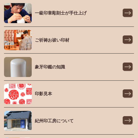
一級印章彫刻士が手仕上げ
ご祈祷お祓い印材
象牙印鑑の知識
印影見本
紀州印工房について