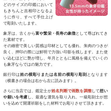
どのサイズの印鑑において
もきちんと吉相印となるよ
うに作り、すべて手仕上げ
で彫刻いたします。
象牙は、古くから
富や繁栄・長寿の象徴
として尊ばれてき
た素材です。
その緻密で美しい質感は印材としても優れ、朱肉のつきが
良く、押印の際には鮮明で力強い印影を残します。また使
い込むほどに艶が増し、年月とともに風格を備えていくの
も象牙ならではの魅力です。
銀行印は
姓の横彫りまたは名前の横彫り彫刻
となります
（横書きの場合は右から左に読みます）。
さらに当店では、鑑定士が
姓名判断で画数を調整
して
想い
や願いを考慮
し、最適な運気を取り入れ、一級彫刻士が想
いを込めて開運祈願をした材料でお彫りさせて頂きます。