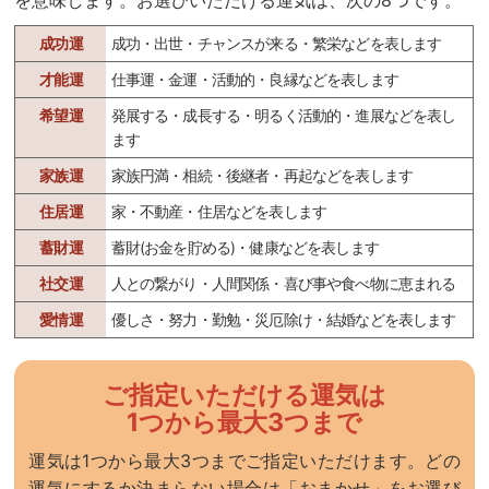
成功運
成功・出世・チャンスが来る・繁栄などを表します
才能運
仕事運・金運・活動的・良縁などを表します
希望運
発展する・成長する・明るく活動的・進展などを表し
ます
家族運
家族円満・相続・後継者・再起などを表します
住居運
家・不動産・住居などを表します
蓄財運
蓄財(お金を貯める)・健康などを表します
社交運
人との繋がり・人間関係・喜び事や食べ物に恵まれる
愛情運
優しさ・努力・勤勉・災厄除け・結婚などを表します
ご指定いただける運気は
1つから最大3つまで
運気は1つから最大3つまでご指定いただけます。どの
運気にするか決まらない場合は「おまかせ」をお選び