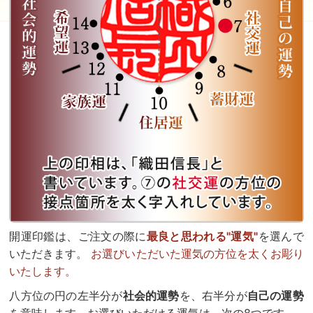
開運印鑑は、ご注文の際に
最良と思われる"運気"
を選んで
いただきます。
お選びいただいた運気の方位を太くお彫り
いたします。
八方位の円の左半分が
社会的運勢
を、右半分が
自己の運勢
を意味します。お選びいただける運気は、次の8つです。