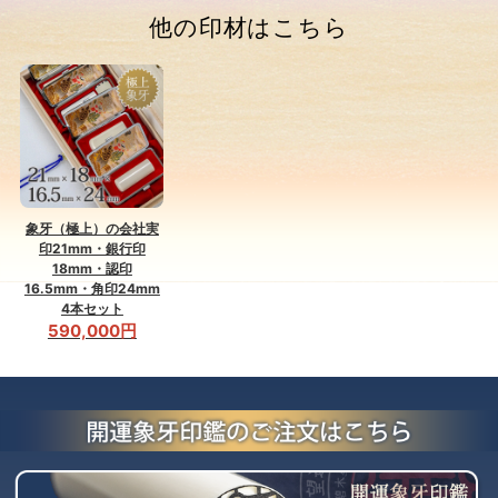
他の印材はこちら
象牙（極上）の会社実
印21mm・銀行印
18mm・認印
16.5mm・角印24mm
4本セット
590,000円