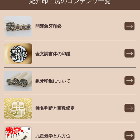
紀州印工房のコンテンツ一覧
開運象牙印鑑
金文調書体の印鑑
象牙印鑑について
姓名判断と画数鑑定
九星気学と八方位