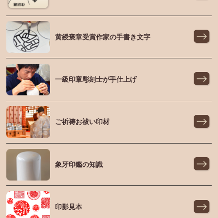
黄綬褒章受賞作家の手書き文字
一級印章彫刻士が手仕上げ
ご祈祷お祓い印材
象牙印鑑の知識
印影見本