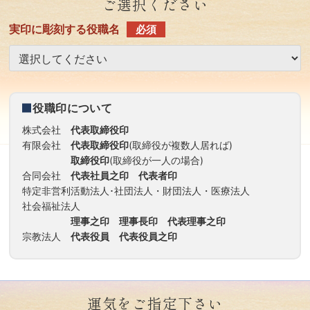
ご選択ください
実印に彫刻する役職名
必須
役職印について
株式会社
代表取締役印
有限会社
代表取締役印
(取締役が複数人居れば)
取締役印
(取締役が一人の場合)
合同会社
代表社員之印 代表者印
特定非営利活動法人･社団法人・財団法人・医療法人
社会福祉法人
理事之印 理事長印 代表理事之印
宗教法人
代表役員 代表役員之印
運気をご指定下さい