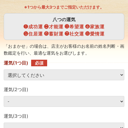
※1つから最大3つまでご指定いただけます。
八つの運気
❶成功運 ❷才能運 ❸希望運 ❹家族運
❺住居運 ❻蓄財運 ❼社交運 ❽愛情運
「おまかせ」の場合は、店主がお客様のお名前の姓名判断・画
数鑑定を行い、最適な運気をお選びします。
運気(1つ目)
必須
運気(2つ目)
運気(3つ目)