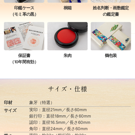
姓名判断・画数鑑定
印鑑ケース
桐箱
の鑑定書
（モミ革の黒）
保証書
朱肉
鶴包装
（10年間有効）
サイズ・仕様
印材
象牙（特選）
実印：直径21mm／長さ60mm
サイズ
銀行印：直径18mm／長さ60mm
認印：直径16.5mm／長さ60mm
角印：直径24mm／長さ60mm