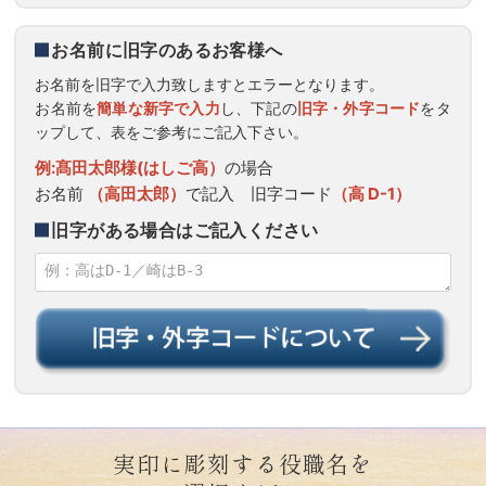
お名前に旧字のあるお客様へ
お名前を旧字で入力致しますとエラーとなります。
お名前を
簡単な新字で入力
し、下記の
旧字・外字コード
をタ
ップして、表をご参考にご記入下さい。
例:髙田太郎様(はしご高）
の場合
お名前
（高田太郎）
で記入 旧字コード
（高 D-1）
旧字がある場合はご記入ください
実印に彫刻する役職名を