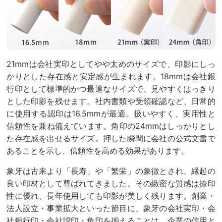
21mmは会社実印としてやや太めのサイズで、印影にしっ
かりとした存在感と安定感が生まれます。18mmは会社銀
行印として標準的かつ最適なサイズで、見やすくはっきり
とした印影を残せます。社内書類や受領確認など、日常的
に使用する認印は16.5mmが最適。扱いやすく、実用性と
信頼性を兼ね備えています。角印の24mmはしっかりとし
た存在感を出せるサイズ。押した瞬間に会社の公式文書で
あることを示し、信頼性を高める効果があります。
象牙は古来より「長寿」や「繁栄」の象徴とされ、縁起の
良い印材として尊ばれてきました。その緻密な質感は捺印
性に優れ、長年使用しても印影が美しく残ります。創業・
法人設立・事業拡大といった節目に、象牙の会社実印・会
社銀行印・会社認印・角印を揃えることは、企業の信用と