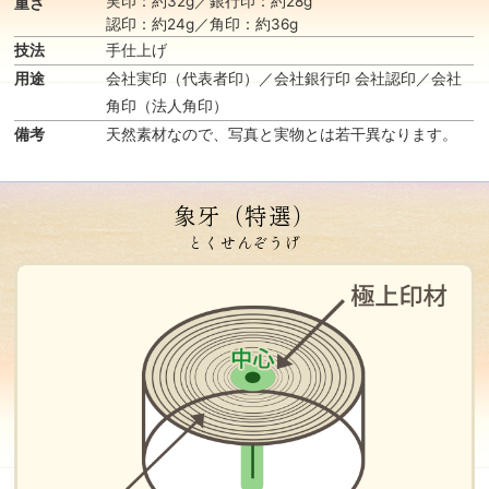
実印：約32g／銀行印：約28g
重さ
認印：約24g／角印：約36g
技法
手仕上げ
用途
会社実印（代表者印）／会社銀行印 会社認印／会社
角印（法人角印）
備考
天然素材なので、写真と実物とは若干異なります。
象牙（特選）
とくせんぞうげ