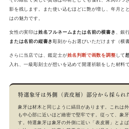
影を残します。また使い込むほどに艶が増し、年月と
はの魅力です。
女性の実印は
姓名フルネームまたは名前の横書き
、銀
または名前の縦書き
彫刻からお選びいただけます（横
さらに当店では、鑑定士が
姓名判断で画数を調整
して
入れ、一級彫刻士が想いを込めて開運祈願をした材料
特選象牙は外側（表皮層）部分から採られ
象牙は材木と同じように縞目があります。これは
も中心部に近いほど緻密で堅牢です。従って、象
す。特選象牙は象牙の外側に近い「表皮層」とよ