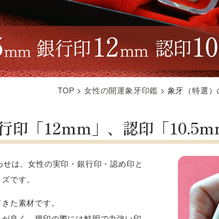
TOP
>
女性の開運象牙印鑑
>
象牙（特選）の
行印「12mm」、認印「10.5
み合わせは、女性の実印・銀行印・認め印と
イズです。
てきた素材です。
きが良く、押印の際には鮮明で力強い印