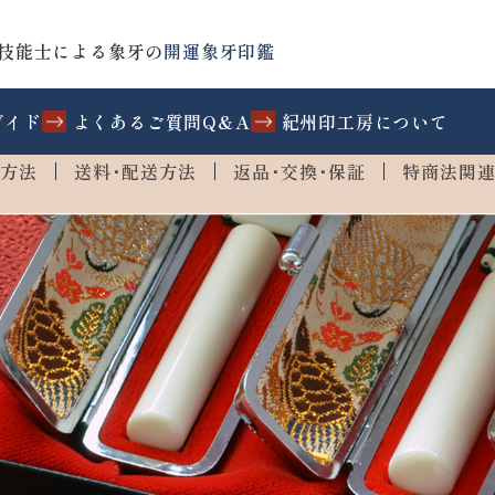
技能士による象牙の
開運象牙印鑑
ガイド
よくあるご質問Q&A
紀州印工房について
方法
送料･配送方法
返品･交換･保証
特商法関