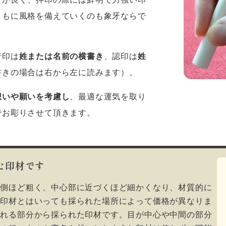
ともに風格を備えていくのも象牙ならで
行印は
姓または名前の横書き
、認印は
姓
書きの場合は右から左に読みます）。
想いや願いを考慮し
、最適な運気を取り
でお彫りさせて頂きます。
た印材です
外側ほど粗く、中心部に近づくほど細かくなり、材質的に
牙印材とはいっても採られた場所によって価格が異なりま
ばれる部分から採られた印材です。目が中心や中間の部分