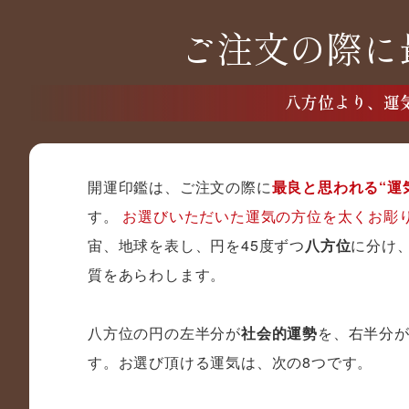
ご注文の際に
八方位より、運
開運印鑑は、ご注文の際に
最良と思われる“運
す。
お選びいただいた運気の方位を太くお彫
宙、地球を表し、円を45度ずつ
八方位
に分け
質をあらわします。
八方位の円の左半分が
社会的運勢
を、右半分
す。お選び頂ける運気は、次の8つです。