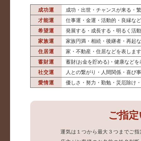
成功運
成功・出世・チャンスが来る・
才能運
仕事運・金運・活動的・良縁な
希望運
発展する・成長する・明るく活
家族運
家族円満・相続・後継者・再起
住居運
家・不動産・住居などを表しま
蓄財運
蓄財(お金を貯める)・健康などを
社交運
人との繋がり・人間関係・喜び
愛情運
優しさ・努力・勤勉・災厄除け
ご指定
運気は１つから最大３つまでご指