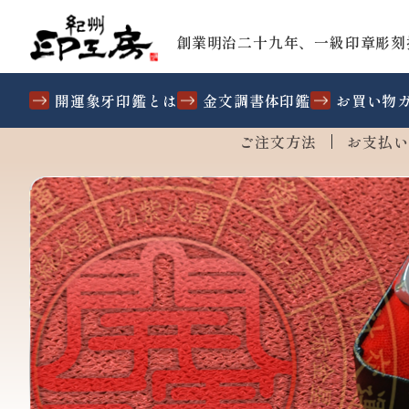
創業明治二十九年、一級印章彫刻
開運象牙印鑑とは
金文調書体印鑑
お買い物
ご注文方法
お支払い