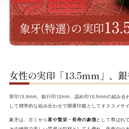
女性の実印「13.5mm」、銀
実印13.5mm、銀行印12mm、認め印10.5mmの組
して標準的な組み合わせで開運印鑑としてオススメサ
象牙は、古くから
富や繁栄・長寿の象徴
として尊ばれ
その緻密で美しい質感は印材としても優れ、朱肉のつ