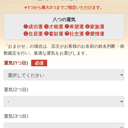
※1つから最大3つまでご指定いただけます。
八つの運気
❶成功運 ❷才能運 ❸希望運 ❹家族運
❺住居運 ❻蓄財運 ❼社交運 ❽愛情運
「おまかせ」の場合は、店主がお客様のお名前の姓名判断・画
数鑑定を行い、最適な運気をお選びします。
運気(1つ目)
必須
運気(2つ目)
運気(3つ目)