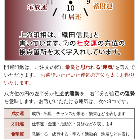
開運印鑑は、ご注文の際に
最良と思われる"運気"
を選んで
いただきます。
お選びいただいた運気の方位を太くお彫り
いたします。
八方位の円の左半分が
社会的運勢
を、右半分が
自己の運勢
を意味します。お選びいただける運気は、次の8つです。
成功運
成功・出世・チャンスが来る・繁栄などを表します
才能運
仕事運・金運・活動的・良縁などを表します
希望運
発展する・成長する・明るく活動的・進展などを表し