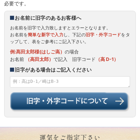
必要です。
お名前に旧字のあるお客様へ
お名前を旧字で入力致しますとエラーとなります。
お名前を
簡単な新字で入力
し、下記の
旧字・外字コード
をタ
ップして、表をご参考にご記入下さい。
例:髙田太郎様(はしご高）
の場合
お名前
（高田太郎）
で記入 旧字コード
（高 D-1）
旧字がある場合はご記入ください
運気をご指定下さい