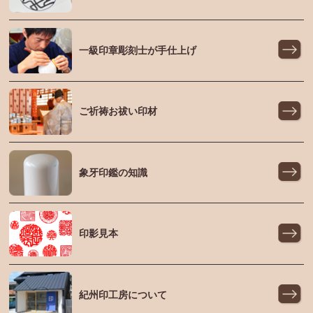
一級印章彫刻士が手仕上げ
ご祈祷お祓い印材
象牙印鑑の知識
印影見本
紀州印工房について