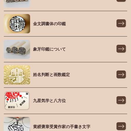
金文調書体の印鑑
象牙印鑑について
姓名判断と画数鑑定
九星気学と八方位
黄綬褒章受賞作家の手書き文字