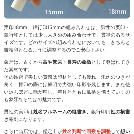
実印18mm、銀行印15mmの組み合わせは、男性の実印・
銀行印としては少し大きめの組み合わせで、貫禄のあるサ
イズです。どのサイズの組み合わせにおいても、きちんと
吉相印となるように調整するのでご安心下さい。
象牙は、古くから
富や繁栄・長寿の象徴
として尊ばれてき
た素材です。
その緻密で美しい質感は印材としても優れ、朱肉のつきが
良く、押印の際には鮮明で力強い印影を残します。また使
い込むほどに艶が増し、年月とともに風格を備えていくの
も象牙ならではの魅力です。
男性の実印は
姓名フルネームの縦書き
、銀行印は
姓の横書
き
彫刻になります。
さらに当店では、鑑定士が
姓名判断で画数を調整
して
想い