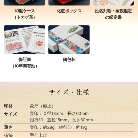
姓名判断・画数鑑定
印鑑ケース
化粧ボックス
の鑑定書
（トカゲ革）
保証書
鶴包装
（10年間有効）
サイズ・仕様
印材
象牙（極上）
実印：直径18mm、長さ60mm
サイズ
銀行印：直径15mm、長さ60mm
重さ
実印：約28g 銀行印：約19g
技法
手仕上げ