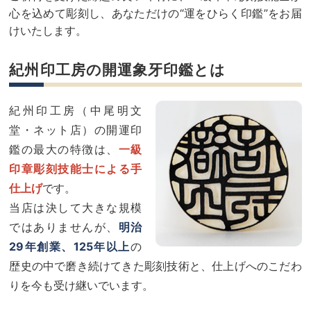
心を込めて彫刻し、あなただけの“運をひらく印鑑”をお届
けいたします。
紀州印工房の開運象牙印鑑とは
紀州印工房（中尾明文
堂・ネット店）の開運印
鑑の最大の特徴は、
一級
印章彫刻技能士による手
仕上げ
です。
当店は決して大きな規模
ではありませんが、
明治
29年創業、125年以上
の
歴史の中で磨き続けてきた彫刻技術と、仕上げへのこだわ
りを今も受け継いでいます。