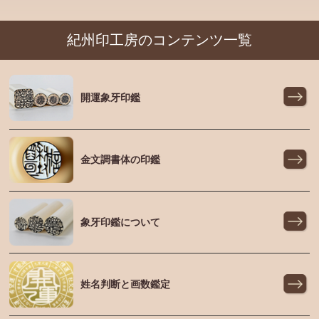
紀州印工房のコンテンツ一覧
開運象牙印鑑
金文調書体の印鑑
象牙印鑑について
姓名判断と画数鑑定