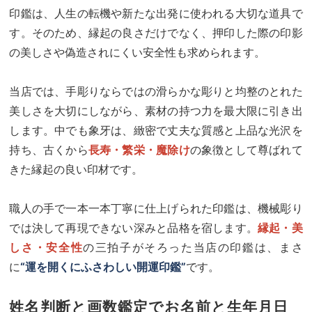
印鑑は、人生の転機や新たな出発に使われる大切な道具で
す。そのため、縁起の良さだけでなく、押印した際の印影
の美しさや偽造されにくい安全性も求められます。
当店では、手彫りならではの滑らかな彫りと均整のとれた
美しさを大切にしながら、素材の持つ力を最大限に引き出
します。中でも象牙は、緻密で丈夫な質感と上品な光沢を
持ち、古くから
長寿・繁栄・魔除け
の象徴として尊ばれて
きた縁起の良い印材です。
職人の手で一本一本丁寧に仕上げられた印鑑は、機械彫り
では決して再現できない深みと品格を宿します。
縁起・美
しさ・安全性
の三拍子がそろった当店の印鑑は、まさ
に
“運を開くにふさわしい開運印鑑”
です。
姓名判断と画数鑑定でお名前と生年月日