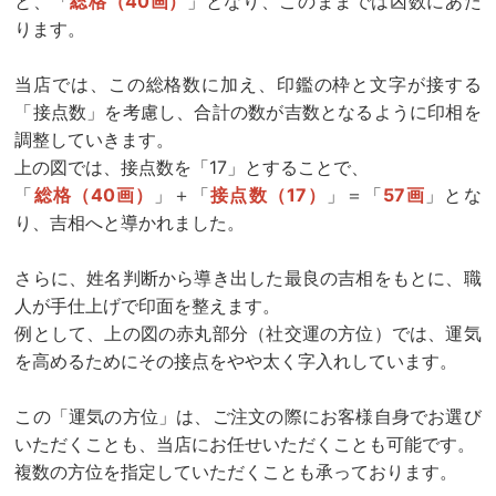
と、「
総格（40画）
」となり、このままでは凶数にあた
ります。
当店では、この総格数に加え、印鑑の枠と文字が接する
「接点数」を考慮し、合計の数が吉数となるように印相を
調整していきます。
上の図では、接点数を「17」とすることで、
「
総格（40画）
」＋「
接点数（17）
」＝「
57画
」とな
り、吉相へと導かれました。
さらに、姓名判断から導き出した最良の吉相をもとに、職
人が手仕上げで印面を整えます。
例として、上の図の赤丸部分（社交運の方位）では、運気
を高めるためにその接点をやや太く字入れしています。
この「運気の方位」は、ご注文の際にお客様自身でお選び
いただくことも、当店にお任せいただくことも可能です。
複数の方位を指定していただくことも承っております。