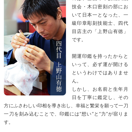
技会・木口密刻の部にお
いて日本一となった、一
級印章彫刻技能士、四代
目店主の「上野山有徳」
です。
開運印鑑を持ったからと
いって、必ず運が開ける
というわけではありませ
ん。
しかし、お名前と生年月
日を丁寧に鑑定し、その
方にふさわしい印相を導き出し、幸福と繁栄を願って一刀
一刀を刻み込むことで、印鑑には“想い”と“力”が宿りま
す。