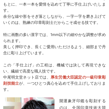
もとに、一本一本を愛情を込めて丁寧に手仕上げいたしま
す。
余分な線や形をそぎ落としながら、一字一字を磨き上げて
いくのは、熟練の印章彫刻士だからこそ成せる技です。
特に画数の多い漢字では、1mm以下の細やかな調整が求め
られます。
美しく押印でき、長くご愛用いただけるよう、細部まで丹
念に彫り上げています。
この「手仕上げ」の工程は、機械では決して再現できな
い、繊細で高度な職人技です。
中尾明文堂ネット店では、
厚生労働大臣認定の一級印章彫
刻技能士
が、一つひとつ真心を込めて手仕上げしておりま
す。
開運象牙印鑑を彫刻する
のは、全国印章技術大競