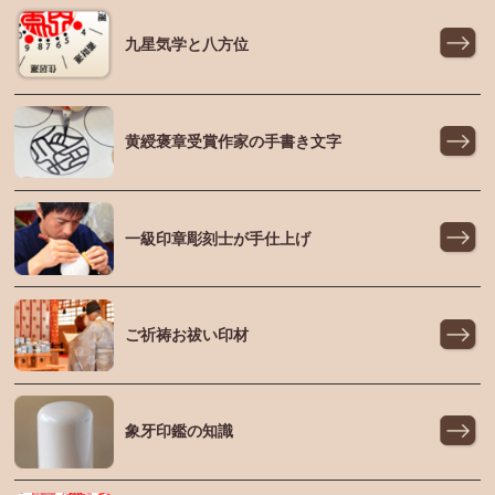
九星気学と八方位
黄綬褒章受賞作家の手書き文字
一級印章彫刻士が手仕上げ
ご祈祷お祓い印材
象牙印鑑の知識