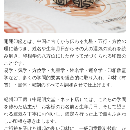
開運印鑑とは、中国に古くから伝わる九星・五行・方位の
理に基づき、姓名や生年月日からその人の運気の流れを読
み解き、印相学の八方位にしたがって形づくられる印鑑の
ことです。
易学・気学・方位学・九星学・姓名学・運命学・印相数霊
学など、多くの学問的要素を総合的に取り入れ、印材（材
質）・書体・彫刻のすべてを調和させて仕上げます。
紀州印工房（中尾明文堂・ネット店）では、これらの学問
を修めた店主が、お客様のお名前と生年月日、そして望ま
れる運気を丁寧にお伺いし、鑑定を行った上で最もふさわ
しい印相を導き出します。
ご祈祷を受けた縁起の良い印材に、一級印章彫刻技能士が