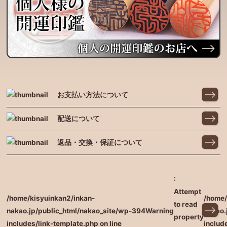
お支払い方法について
配送について
返品・交換・保証について
:
Attempt
/home/kisyuinkan2/inkan-
/home/
to read
nakao.jp/public_html/nakao_site/wp-
394
Warning
nakao.
property
includes/link-template.php on line
includ