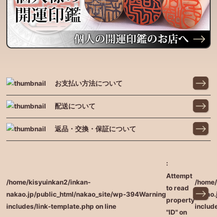
お支払い方法について
配送について
返品・交換・保証について
:
Attempt
/home/kisyuinkan2/inkan-
/home/
to read
nakao.jp/public_html/nakao_site/wp-
394
Warning
nakao.
property
includes/link-template.php on line
includ
"ID" on