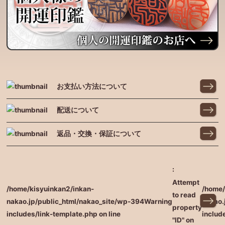
お支払い方法について
配送について
返品・交換・保証について
:
Attempt
/home/kisyuinkan2/inkan-
/home/
to read
nakao.jp/public_html/nakao_site/wp-
394
Warning
nakao.
property
includes/link-template.php on line
includ
"ID" on