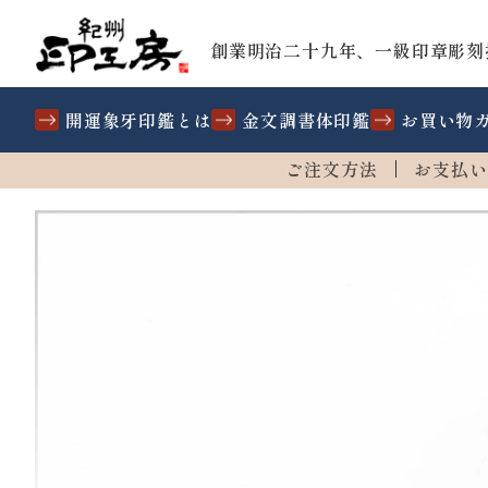
創業明治二十九年、一級印章彫刻
開運象牙印鑑とは
金文調書体印鑑
お買い物
ご注文方法
お支払い