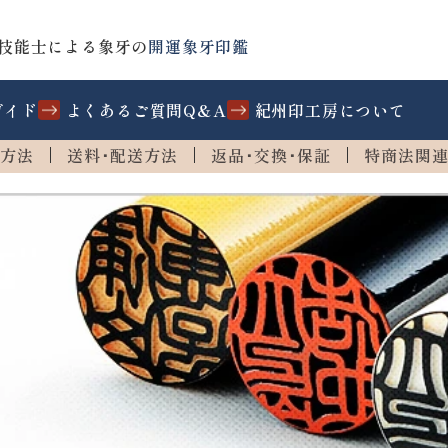
技能士による象牙の
開運象牙印鑑
ガイド
よくあるご質問Q&A
紀州印工房について
方法
送料･配送方法
返品･交換･保証
特商法関