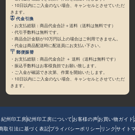
・10日以内にご入金のない場合、キャンセルとさせていただ
きます。
代金引換
・お支払総額：商品代金合計＋送料（送料は無料です）
・代引手数料は無料です。
・商品合計金額が10万円以上の場合はご利用できません。
・代金は商品配送時に配送員にお支払い下さい。
郵便振替
・お支払総額：商品代金合計 ＋ 送料（送料は無料です）
・振込手数料はお客様負担でお願い致します。
・ご入金が確認でき次第、作業を開始いたします。
・10日以内にご入金のない場合、キャンセルとさせていただ
きます。
ら紀州印工房
紀州印工房について
お客様の声
お買い物ガイド
商取引法に基づく表記
プライバシーポリシー
リンク
サイト