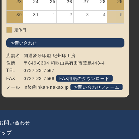
23
24
25
26
27
28
29
30
31
1
2
3
4
5
定休日
お問い合わせ
店舗名
開運象牙印鑑 紀州印工房
住所
〒649-0304 和歌山県有田市箕島443-4
TEL
0737-23-7567
FAX
0737-23-7568
FAX用紙のダウンロード
メール
info@inkan-nakao.jp
お問い合わせフォーム
お問い合わせ
マップ