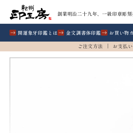
創業明治二十九年、一級印章彫刻
開運象牙印鑑とは
金文調書体印鑑
お買い物
ご注文方法
お支払い