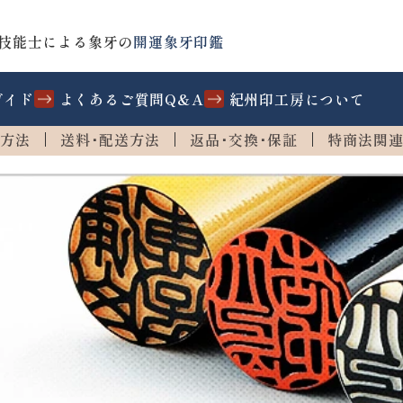
技能士による象牙の
開運象牙印鑑
ガイド
よくあるご質問Q&A
紀州印工房について
方法
送料･配送方法
返品･交換･保証
特商法関