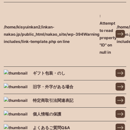
:
Attempt
/home/kisyuinkan2/inkan-
/home/
to read
nakao.jp/public_html/nakao_site/wp-
394
Warning
nakao.
property
includes/link-template.php on line
includ
"ID" on
null in
ギフト包装・のし
旧字・外字がある場合
特定商取引法関連表記
個人情報の保護
よくあるご質問Q&A