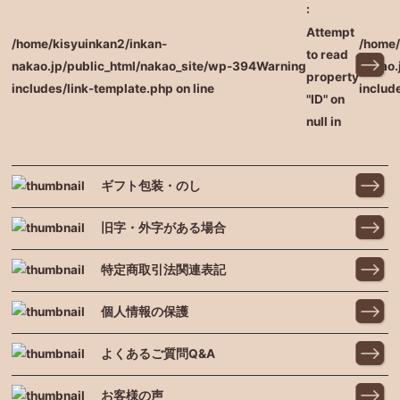
:
Attempt
/home/kisyuinkan2/inkan-
/home/
to read
nakao.jp/public_html/nakao_site/wp-
394
Warning
nakao.
property
includes/link-template.php on line
includ
"ID" on
null in
ギフト包装・のし
旧字・外字がある場合
特定商取引法関連表記
個人情報の保護
よくあるご質問Q&A
お客様の声