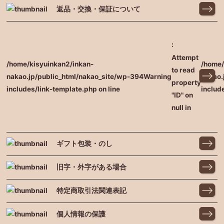
返品・交換・保証について
:
Attempt
/home/kisyuinkan2/inkan-
/home/
to read
nakao.jp/public_html/nakao_site/wp-
394
Warning
nakao.
property
includes/link-template.php on line
includ
"ID" on
null in
ギフト包装・のし
旧字・外字がある場合
特定商取引法関連表記
個人情報の保護