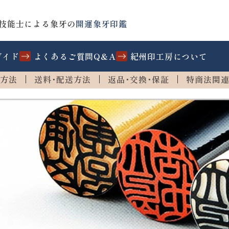
技能士による象牙の
開運象牙印鑑
ガイド
よくあるご質問Q&A
紀州印工房について
方法
送料･配送方法
返品･交換･保証
特商法関