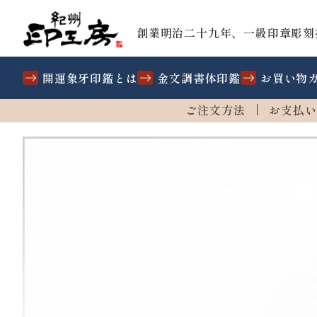
創業明治二十九年、一級印章彫刻
開運象牙印鑑とは
金文調書体印鑑
お買い物
ご注文方法
お支払い