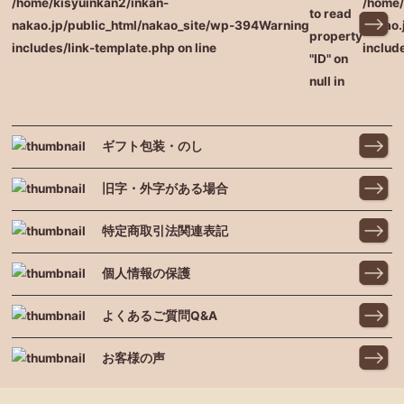
/home/kisyuinkan2/inkan-
/home/
to read
nakao.jp/public_html/nakao_site/wp-
394
Warning
nakao.
property
includes/link-template.php on line
includ
"ID" on
null in
ギフト包装・のし
旧字・外字がある場合
特定商取引法関連表記
個人情報の保護
よくあるご質問Q&A
お客様の声