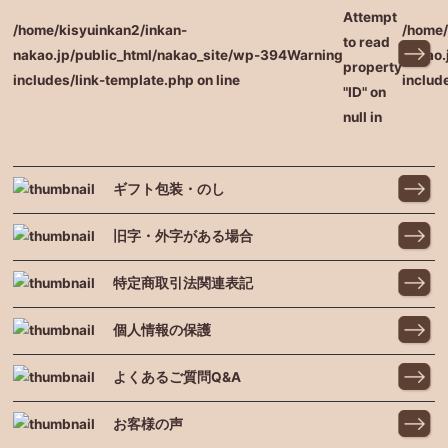
Attempt
/home/kisyuinkan2/inkan-
/home/
to read
nakao.jp/public_html/nakao_site/wp-
394
Warning
nakao.
property
includes/link-template.php on line
includ
"ID" on
null in
ギフト包装・のし
旧字・外字がある場合
特定商取引法関連表記
個人情報の保護
よくあるご質問Q&A
お客様の声