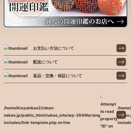
お支払い方法について
配送について
返品・交換・保証について
:
Attempt
/home/kisyuinkan2/inkan-
/home/
to read
nakao.jp/public_html/nakao_site/wp-
394
Warning
nakao.
property
includes/link-template.php on line
includ
"ID" on