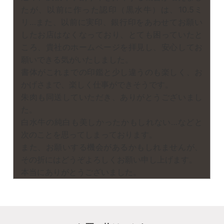
たが、以前に作った認印（黒水牛）は、10.5ミ
リ…また、以前に実印、銀行印をあわせてお願い
したお店はなくなっており、とても困っていたと
ころ、貴社のホームページを拝見し、安心してお
願いできる気がいたしました。
書体がこれまでの印鑑と少し違うのも楽しく、お
かげさまで、楽しく仕事ができそうです。
朱肉も同送していただき、ありがとうございまし
た。
白水牛の純白も美しかったかもしれない…などと
次のことを思ってしまっております。
また、お願いする機会があるかもしれませんが、
その折にはどうぞよろしくお願い申し上げます。
本当にありがとうございました。