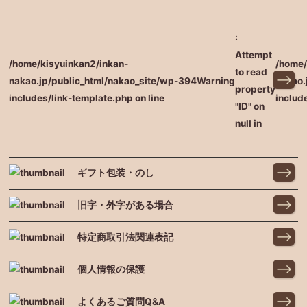
:
Attempt
/home/kisyuinkan2/inkan-
/home/
to read
nakao.jp/public_html/nakao_site/wp-
394
Warning
nakao.
property
includes/link-template.php on line
includ
"ID" on
null in
ギフト包装・のし
旧字・外字がある場合
特定商取引法関連表記
個人情報の保護
よくあるご質問Q&A