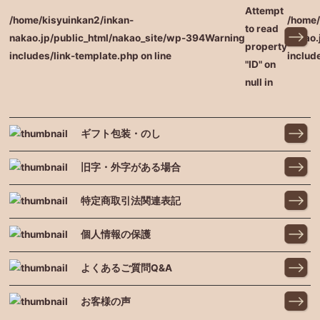
Attempt
/home/kisyuinkan2/inkan-
/home/
to read
nakao.jp/public_html/nakao_site/wp-
394
Warning
nakao.
property
includes/link-template.php on line
includ
"ID" on
null in
ギフト包装・のし
旧字・外字がある場合
特定商取引法関連表記
個人情報の保護
よくあるご質問Q&A
お客様の声