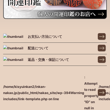
お支払い方法について
配送について
返品・交換・保証について
:
Attempt
/home/kisyuinkan2/inkan-
/home/
to read
nakao.jp/public_html/nakao_site/wp-
394
Warning
nakao.
property
includes/link-template.php on line
includ
"ID" on
null in