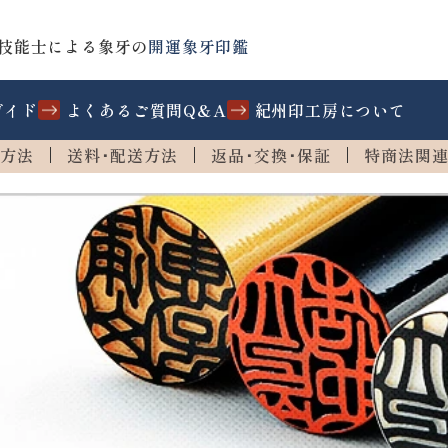
技能士による象牙の
開運象牙印鑑
ガイド
よくあるご質問Q&A
紀州印工房について
方法
送料･配送方法
返品･交換･保証
特商法関