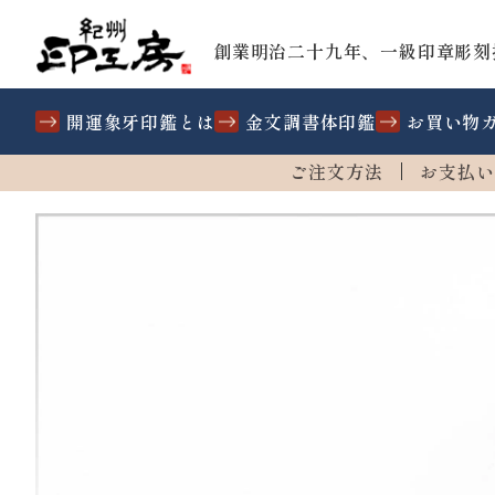
創業明治二十九年、一級印章彫刻
開運象牙印鑑とは
金文調書体印鑑
お買い物
ご注文方法
お支払い