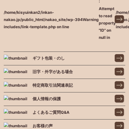
:
Attempt
/home/kisyuinkan2/inkan-
/home/
to read
nakao.jp/public_html/nakao_site/wp-
394
Warning
nakao.
property
includes/link-template.php on line
includ
"ID" on
null in
ギフト包装・のし
旧字・外字がある場合
特定商取引法関連表記
個人情報の保護
よくあるご質問Q&A
お客様の声