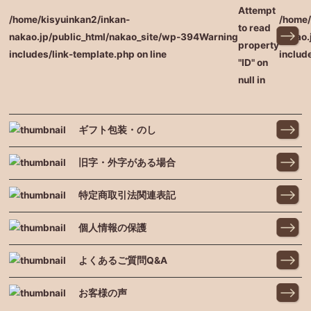
Attempt
/home/kisyuinkan2/inkan-
/home/
to read
nakao.jp/public_html/nakao_site/wp-
394
Warning
nakao.
property
includes/link-template.php on line
includ
"ID" on
null in
ギフト包装・のし
旧字・外字がある場合
特定商取引法関連表記
個人情報の保護
よくあるご質問Q&A
お客様の声