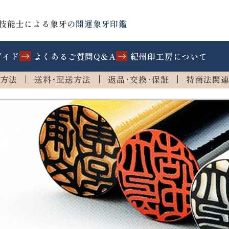
技能士による象牙の
開運象牙印鑑
ガイド
よくあるご質問Q&A
紀州印工房について
方法
送料･配送方法
返品･交換･保証
特商法関