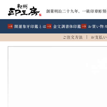
創業明治二十九年、一級印章彫刻
開運象牙印鑑とは
金文調書体印鑑
お買い物
ご注文方法
お支払い