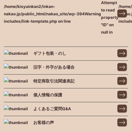
Attempt
/home/kisyuinkan2/inkan-
/home/
to read
nakao.jp/public_html/nakao_site/wp-
394
Warning
nakao.
property
includes/link-template.php on line
includ
"ID" on
null in
ギフト包装・のし
旧字・外字がある場合
特定商取引法関連表記
個人情報の保護
よくあるご質問Q&A
お客様の声