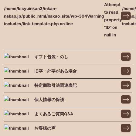
Attempt
/home/kisyuinkan2/inkan-
/home/
to read
nakao.jp/public_html/nakao_site/wp-
394
Warning
nakao.
property
includes/link-template.php on line
includ
"ID" on
null in
ギフト包装・のし
旧字・外字がある場合
特定商取引法関連表記
個人情報の保護
よくあるご質問Q&A
お客様の声