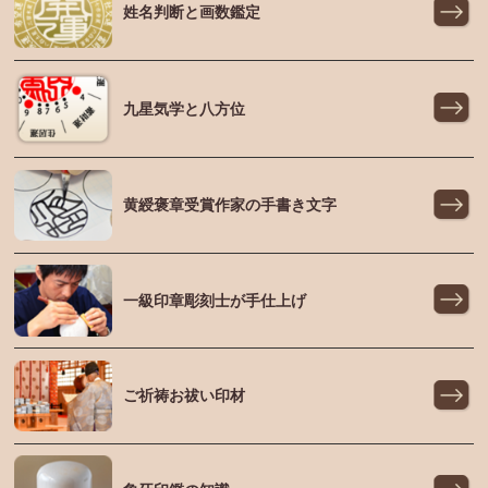
姓名判断と画数鑑定
九星気学と八方位
黄綬褒章受賞作家の手書き文字
一級印章彫刻士が手仕上げ
ご祈祷お祓い印材