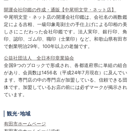
開運会社印鑑の作成・通販【中尾明文堂・ネット店】
中尾明文堂・ネット店の開運会社印鑑は、会社名の画数鑑
定による吉相、一級印象彫刻士の手仕上げによる印相の美
しさにこだわった会社印鑑です。法人実印、銀行印、角
印、認印、ゴム印、職印（士業印）など。和歌山県有田市
で創業明治29年。100年以上の老舗です。
公益社団法人 全日本印章業協会
全国9つのブロックで形成され、各都道府県に単組の組合
があり、会員数は1456名（平成24年7月現在）に及んでい
ます。専門店の中の専門店が加盟している、信頼できる団
体です。加盟しているお店の前には必ずマークが掲示され
ています。
観光･地域
有田市ホームページ
有田市のホームページです。