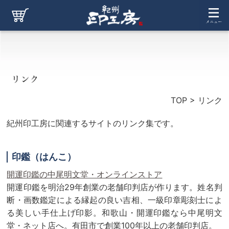
TOP
>
リンク
紀州印工房に関連するサイトのリンク集です。
印鑑（はんこ）
開運印鑑の中尾明文堂・オンラインストア
開運印鑑を明治29年創業の老舗印判店が作ります。姓名判
断・画数鑑定による縁起の良い吉相、一級印章彫刻士によ
る美しい手仕上げ印影。和歌山・開運印鑑なら中尾明文
堂・ネット店へ。有田市で創業100年以上の老舗印判店。